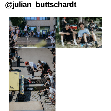
@julian_buttschardt