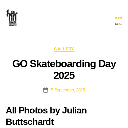
Menü
Skateboarding
München
e.V.
Kategorien
GALLERY
GO Skateboarding Day
2025
5 September, 2025
Veröffentlichungsdatum
All Photos by Julian
Buttschardt