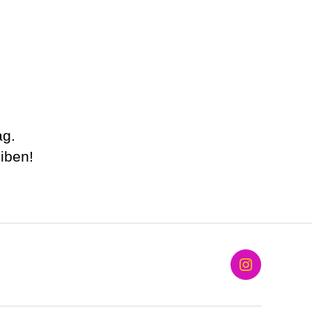
ag.
iben!
Instagram