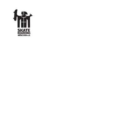
Skateboarding
München
e.V.